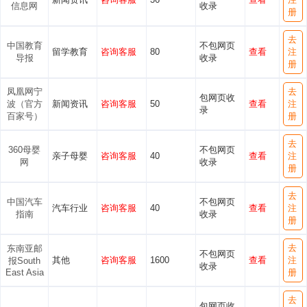
信息网
收录
册
去
中国教育
不包网页
留学教育
咨询客服
80
查看
注
导报
收录
册
凤凰网宁
去
包网页收
波（官方
新闻资讯
咨询客服
50
查看
注
录
百家号）
册
去
360母婴
不包网页
亲子母婴
咨询客服
40
查看
注
网
收录
册
去
中国汽车
不包网页
汽车行业
咨询客服
40
查看
注
指南
收录
册
去
东南亚邮
不包网页
其他
咨询客服
1600
查看
注
报South
收录
East Asia
册
去
包网页收