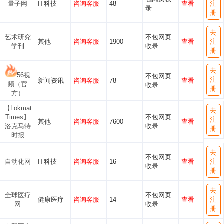
量子网
IT科技
咨询客服
48
查看
注
录
册
去
艺术研究
不包网页
其他
咨询客服
1900
查看
注
学刊
收录
册
去
56视
不包网页
注
新闻资讯
咨询客服
78
查看
频（官
收录
册
方）
【Lokmat
去
Times】
不包网页
注
其他
咨询客服
7600
查看
洛克马特
收录
册
时报
去
不包网页
自动化网
IT科技
咨询客服
16
查看
注
收录
册
去
全球医疗
不包网页
健康医疗
咨询客服
14
查看
注
网
收录
册