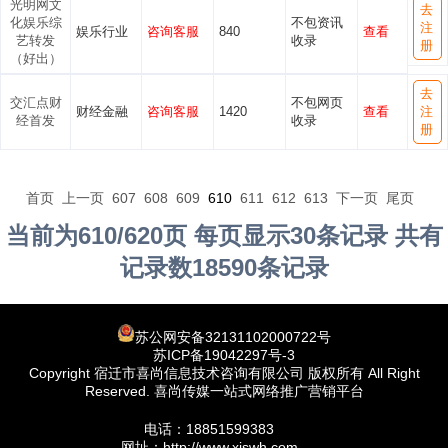
光明网文
去
化娱乐综
不包资讯
注
娱乐行业
咨询客服
840
查看
艺转发
收录
册
（好出）
去
交汇点财
不包网页
财经金融
咨询客服
1420
查看
注
经首发
收录
册
首页
上一页
607
608
609
610
611
612
613
下一页
尾页
当前为610/620页 每页显示30条记录 共有
记录数18590条记录
苏公网安备32131102000722号
苏ICP备19042297号-3
Copyright 宿迁市喜尚信息技术咨询有限公司 版权所有 All Right
Reserved. 喜尚传媒一站式网络推广营销平台
电话：18851599383
网址：http://www.xiswh.com