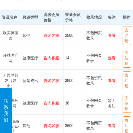
高级会员
普通会员
资源名称
频道类型
收录情况
备注
操作
价格
价格
去
欧美英覆
不包网页
其他
咨询客服
2598
查看
注
盖
收录
册
去
环球医疗
不包网页
健康医疗
咨询客服
14
查看
注
网
收录
册
人民网转
去
不包资讯
发（好
新闻资讯
咨询客服
3800
查看
注
收录
出）
册
去
中国医药
不包网页
暂无
联
健康医疗
咨询客服
38
注
卫生网
收录
备注
系
册
我
们
去
【Australi
不包网页
其他
咨询客服
3600
查看
注
a Unwrap
收录
ped
册