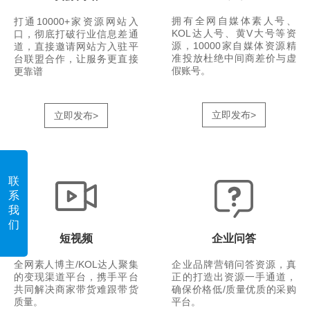
拥有全网自媒体素人号、
打通10000+家资源网站入
KOL达人号、黄V大号等资
口，彻底打破行业信息差通
源，10000家自媒体资源精
道，直接邀请网站方入驻平
准投放杜绝中间商差价与虚
台联盟合作，让服务更直接
假账号。
更靠谱
立即发布>
立即发布>
联
系
我
们
短视频
企业问答
全网素人博主/KOL达人聚集
企业品牌营销问答资源，真
的变现渠道平台，携手平台
正的打造出资源一手通道，
共同解决商家带货难跟带货
确保价格低/质量优质的采购
质量。
平台。