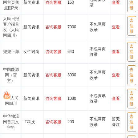
网首页焦
新闻资讯
咨询客服
160
查看
注
录
点图2天
册
人民日报
去
客户端首
不包网页
注
新闻资讯
咨询客服
7000
查看
发（人民
收录
册
网四川）
去
不包网页
兜兜上海
女性时尚
咨询客服
640
查看
注
收录
册
中国能源
去
不包网页
网（官
新闻资讯
咨询客服
3000
查看
注
收录
方）
册
去
不包资讯
人民
新闻资讯
咨询客服
1080
查看
注
收录
网四川
册
中华物流
去
不包网页
暂无
网首页文
IT科技
咨询客服
200
注
收录
备注
字链
册