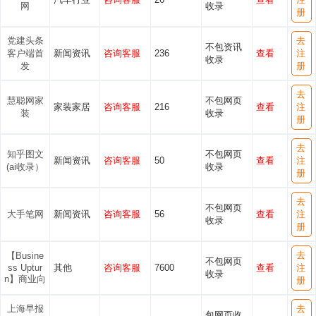
网
收录
册
党建头条
去
不包资讯
客户端首
新闻资讯
咨询客服
236
查看
注
收录
发
册
去
慧聪网家
不包网页
家装家居
咨询客服
216
查看
注
装
收录
册
去
知乎图文
不包网页
新闻资讯
咨询客服
50
查看
注
(ai收录）
收录
册
去
不包网页
大手笔网
新闻资讯
咨询客服
56
查看
注
收录
册
去
【Busine
不包网页
ss Uptur
其他
咨询客服
7600
查看
注
收录
n】商业向
册
上海早报
去
包网页收