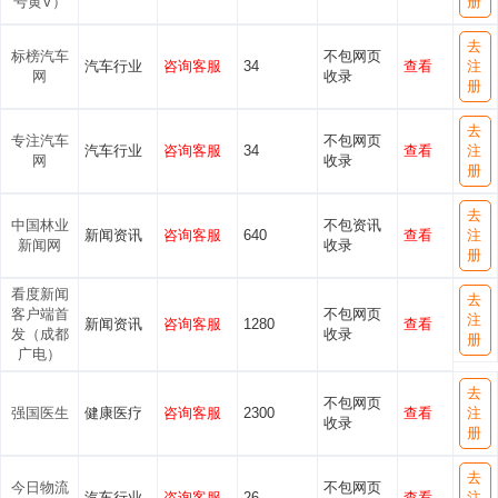
号黄V）
册
去
标榜汽车
不包网页
汽车行业
咨询客服
34
查看
注
网
收录
册
去
专注汽车
不包网页
汽车行业
咨询客服
34
查看
注
网
收录
册
去
中国林业
不包资讯
新闻资讯
咨询客服
640
查看
注
新闻网
收录
册
看度新闻
去
客户端首
不包网页
注
新闻资讯
咨询客服
1280
查看
发（成都
收录
册
广电）
去
不包网页
强国医生
健康医疗
咨询客服
2300
查看
注
收录
册
去
今日物流
不包网页
汽车行业
咨询客服
26
查看
注