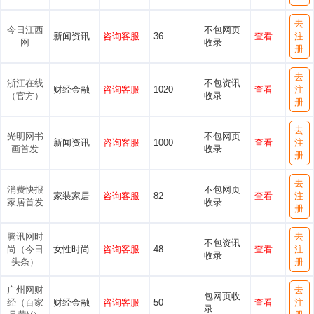
去
今日江西
不包网页
新闻资讯
咨询客服
36
查看
注
网
收录
册
去
浙江在线
不包资讯
财经金融
咨询客服
1020
查看
注
（官方）
收录
册
去
光明网书
不包网页
新闻资讯
咨询客服
1000
查看
注
画首发
收录
册
去
消费快报
不包网页
家装家居
咨询客服
82
查看
注
家居首发
收录
册
腾讯网时
去
不包资讯
尚（今日
女性时尚
咨询客服
48
查看
注
收录
头条）
册
广州网财
去
包网页收
经（百家
财经金融
咨询客服
50
查看
注
录