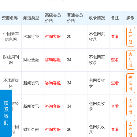
高级会员
普通会员
资源名称
频道类型
收录情况
备注
操作
价格
价格
去
中国新车
不包网页
汽车行业
咨询客服
20
查看
注
信息网
收录
册
去
财经周刊
不包网页
财经金融
咨询客服
34
查看
注
网
收录
册
去
环球新媒
包网页收
新闻资讯
咨询客服
34
查看
注
体
录
册
去
联
东北财经
包网页收
新闻资讯
咨询客服
34
查看
注
网
录
系
册
我
们
去
财经中国
包网页收
财经金融
咨询客服
36
查看
注
时报
录
册