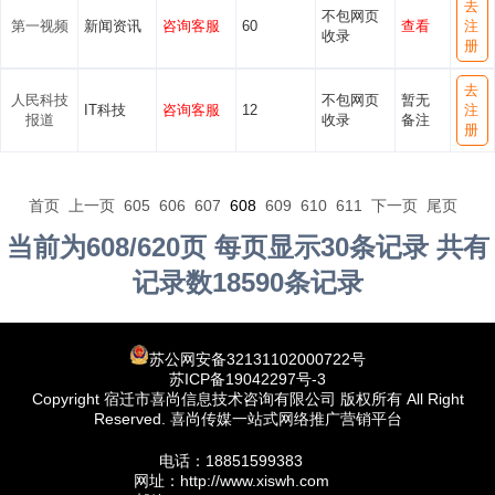
去
不包网页
第一视频
新闻资讯
咨询客服
60
查看
注
收录
册
去
人民科技
不包网页
暂无
IT科技
咨询客服
12
注
报道
收录
备注
册
首页
上一页
605
606
607
608
609
610
611
下一页
尾页
当前为608/620页 每页显示30条记录 共有
记录数18590条记录
苏公网安备32131102000722号
苏ICP备19042297号-3
Copyright 宿迁市喜尚信息技术咨询有限公司 版权所有 All Right
Reserved. 喜尚传媒一站式网络推广营销平台
电话：18851599383
网址：http://www.xiswh.com