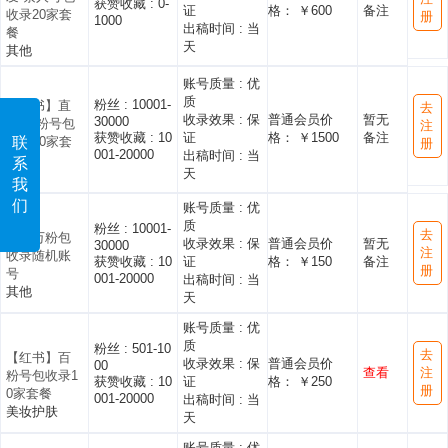
获赞收藏 :
0-
证
格： ￥600
备注
收录20家套
册
1000
出稿时间 :
当
餐
天
其他
账号质量 :
优
质
粉丝 :
10001-
【红书】直
去
收录效果 :
保
普通会员价
暂无
30000
发-万粉号包
注
获赞收藏 :
10
证
格： ￥1500
备注
联
收录10家套
册
001-20000
出稿时间 :
当
餐
系
天
其他
我
们
账号质量 :
优
质
粉丝 :
10001-
去
红书万粉包
收录效果 :
保
普通会员价
暂无
30000
注
收录随机账
获赞收藏 :
10
证
格： ￥150
备注
册
号
001-20000
出稿时间 :
当
其他
天
账号质量 :
优
质
粉丝 :
501-10
去
【红书】百
收录效果 :
保
普通会员价
00
查看
注
粉号包收录1
获赞收藏 :
10
证
格： ￥250
册
0家套餐
001-20000
出稿时间 :
当
美妆护肤
天
账号质量 :
优