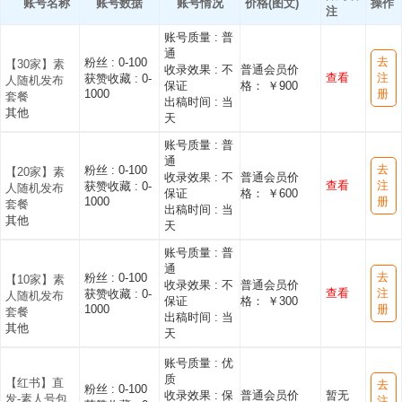
账号名称
账号数据
账号情况
价格(图文)
操作
注
账号质量 :
普
通
去
粉丝 :
0-100
【30家】素
收录效果 :
不
普通会员价
查看
注
获赞收藏 :
0-
人随机发布
保证
格： ￥900
1000
册
套餐
出稿时间 :
当
其他
天
账号质量 :
普
通
去
粉丝 :
0-100
【20家】素
收录效果 :
不
普通会员价
查看
注
获赞收藏 :
0-
人随机发布
保证
格： ￥600
1000
册
套餐
出稿时间 :
当
其他
天
账号质量 :
普
通
去
粉丝 :
0-100
【10家】素
收录效果 :
不
普通会员价
查看
注
获赞收藏 :
0-
人随机发布
保证
格： ￥300
1000
册
套餐
出稿时间 :
当
其他
天
账号质量 :
优
质
【红书】直
去
粉丝 :
0-100
收录效果 :
保
普通会员价
暂无
发-素人号包
注