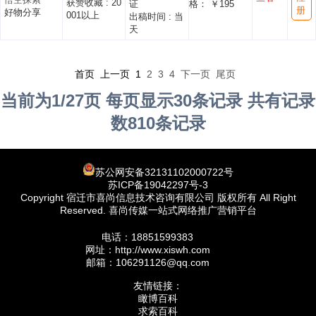
获赞收藏 :
20
证
格： ￥195
册
好物分享
001以上
出稿时间 :
当
天
首页 上一页
1
2
3
4
下一页
尾页
当前为1/27页 每页显示30条记录 共有记录
数810条记录
苏公网安备32131102000722号
苏ICP备19042297号-3
Copyright 宿迁市喜尚信息技术咨询有限公司 版权所有 All Right
Reserved. 喜尚传媒一站式网络推广营销平台
电话：18851599383
网址：http://www.xiswh.com
邮箱：106291126@qq.com
友情链接：
瞰博百科
求索百科