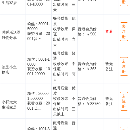
册
生活家居
01-10000
出稿时间 :
三
天
账号质量 :
优
质
粉丝 :
30001-
去
50000
收录效果 :
保
普通会员价
查看
注
暖暖乐活圈
获赞收藏 :
20
证
格： ￥500
册
好物分享
001以上
出稿时间 :
当
天
账号质量 :
普
通
粉丝 :
5001-1
去
收录效果 :
不
普通会员价
暂无
0000
注
池棠小鱼
获赞收藏 :
10
保证
格： ￥363
备注
册
探店
001-20000
出稿时间 :
两
天
账号质量 :
优
质
粉丝 :
30000
去
1-500000
收录效果 :
不
普通会员价
暂无
注
小轩太太
获赞收藏 :
20
保证
格： ￥38750
备注
册
生活家居
001以上
出稿时间 :
三
天以上
账号质量 :
普
通
粉丝 :
1001-3