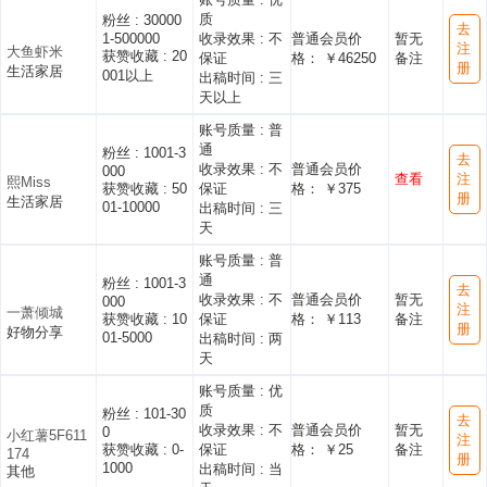
质
粉丝 :
30000
去
1-500000
收录效果 :
不
普通会员价
暂无
注
大鱼虾米
获赞收藏 :
20
保证
格： ￥46250
备注
册
生活家居
001以上
出稿时间 :
三
天以上
账号质量 :
普
通
粉丝 :
1001-3
去
收录效果 :
不
普通会员价
000
查看
注
熙Miss
获赞收藏 :
50
保证
格： ￥375
册
生活家居
01-10000
出稿时间 :
三
天
账号质量 :
普
通
粉丝 :
1001-3
去
收录效果 :
不
普通会员价
暂无
000
注
一萧倾城
获赞收藏 :
10
保证
格： ￥113
备注
册
好物分享
01-5000
出稿时间 :
两
天
账号质量 :
优
质
粉丝 :
101-30
去
收录效果 :
不
普通会员价
暂无
0
小红薯5F611
注
获赞收藏 :
0-
保证
格： ￥25
备注
174
册
1000
出稿时间 :
当
其他