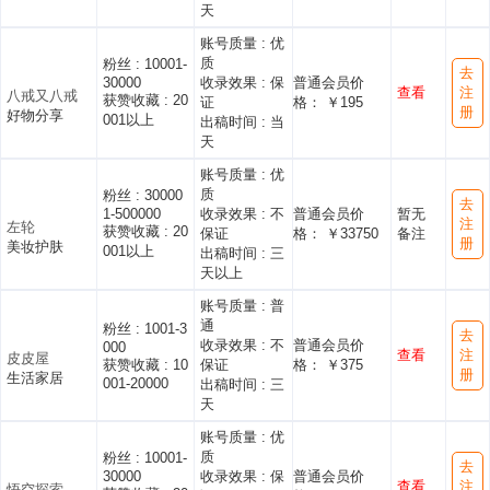
天
账号质量 :
优
质
粉丝 :
10001-
去
30000
收录效果 :
保
普通会员价
查看
注
八戒又八戒
获赞收藏 :
20
证
格： ￥195
册
好物分享
001以上
出稿时间 :
当
天
账号质量 :
优
质
粉丝 :
30000
去
1-500000
收录效果 :
不
普通会员价
暂无
注
左轮
获赞收藏 :
20
保证
格： ￥33750
备注
册
美妆护肤
001以上
出稿时间 :
三
天以上
账号质量 :
普
通
粉丝 :
1001-3
去
收录效果 :
不
普通会员价
000
查看
注
皮皮屋
获赞收藏 :
10
保证
格： ￥375
册
生活家居
001-20000
出稿时间 :
三
天
账号质量 :
优
质
粉丝 :
10001-
去
30000
收录效果 :
保
普通会员价
查看
注
悟空探索