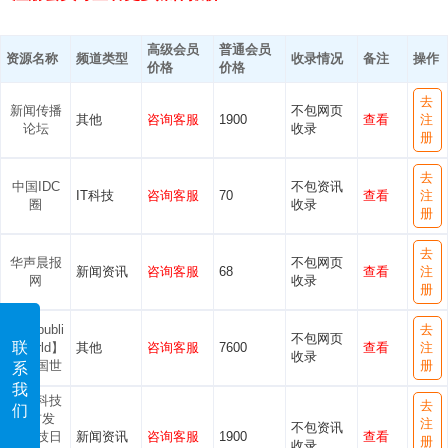
高级会员
普通会员
资源名称
频道类型
收录情况
备注
操作
价格
价格
去
新闻传播
不包网页
其他
咨询客服
1900
查看
注
论坛
收录
册
去
中国IDC
不包资讯
IT科技
咨询客服
70
查看
注
圈
收录
册
去
华声晨报
不包网页
新闻资讯
咨询客服
68
查看
注
网
收录
册
【Republi
去
不包网页
联
c World】
其他
咨询客服
7600
查看
注
收录
共和国世
册
系
我
中国科技
去
们
网首发
注
不包资讯
（科技日
新闻资讯
咨询客服
1900
查看
册
收录