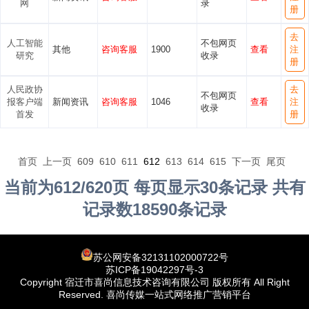
网
录
册
去
人工智能
不包网页
其他
咨询客服
1900
查看
注
研究
收录
册
人民政协
去
不包网页
报客户端
新闻资讯
咨询客服
1046
查看
注
收录
首发
册
首页
上一页
609
610
611
612
613
614
615
下一页
尾页
当前为612/620页 每页显示30条记录 共有
记录数18590条记录
苏公网安备32131102000722号
苏ICP备19042297号-3
Copyright 宿迁市喜尚信息技术咨询有限公司 版权所有 All Right
Reserved. 喜尚传媒一站式网络推广营销平台