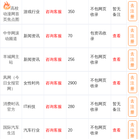
去
高校
不包网页
暂无
注
游戏行业
咨询客服
350
动漫网首
收录
备注
册
页焦点图
去
中华网滚
包资讯收
新闻资讯
咨询客服
70
查看
注
动频道
录
册
去
羊城网主
不包网页
新闻资讯
咨询客服
256
查看
注
站
收录
册
凤网（今
去
不包网页
日女报官
女性时尚
咨询客服
2900
查看
注
收录
网）
册
去
消费时讯
不包网页
暂无
IT科技
咨询客服
280
注
官方
收录
备注
册
去
国际汽车
不包网页
汽车行业
咨询客服
20
查看
注
生活
收录
册