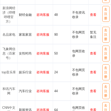
新浪网经
去
济（哔哩
不包资讯
注
财经金融
咨询客服
48
查看
哔哩官
收录
册
方）
去
不包网页
暂无
名品家电
家装家居
咨询客服
90
注
收录
备注
册
飞象网信
去
包网页收
息（百家
女性时尚
咨询客服
50
查看
注
录
号）
册
去
不包网页
top音乐库
娱乐行业
咨询客服
24
查看
注
收录
册
去
和讯汽车
不包网页
汽车行业
咨询客服
44
查看
注
网
收录
册
去
CNN中文
包网页收
新闻资讯
咨询客服
64
查看
注