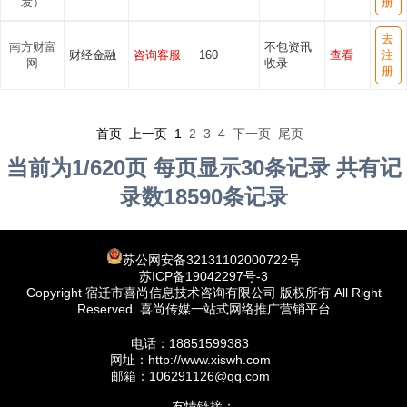
发）
册
去
南方财富
不包资讯
财经金融
咨询客服
160
查看
注
网
收录
册
首页 上一页
1
2
3
4
下一页
尾页
当前为1/620页 每页显示30条记录 共有记
录数18590条记录
苏公网安备32131102000722号
苏ICP备19042297号-3
Copyright 宿迁市喜尚信息技术咨询有限公司 版权所有 All Right
Reserved. 喜尚传媒一站式网络推广营销平台
电话：18851599383
网址：http://www.xiswh.com
邮箱：106291126@qq.com
友情链接：