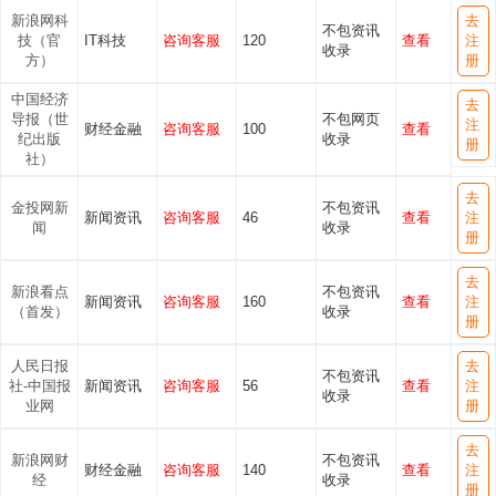
新浪网科
去
不包资讯
技（官
IT科技
咨询客服
120
查看
注
收录
方）
册
中国经济
去
导报（世
不包网页
注
财经金融
咨询客服
100
查看
纪出版
收录
册
社）
去
金投网新
不包资讯
新闻资讯
咨询客服
46
查看
注
闻
收录
册
去
新浪看点
不包资讯
新闻资讯
咨询客服
160
查看
注
（首发）
收录
册
人民日报
去
不包资讯
社-中国报
新闻资讯
咨询客服
56
查看
注
收录
业网
册
去
新浪网财
不包资讯
财经金融
咨询客服
140
查看
注
经
收录
册