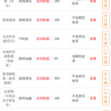
闻（综
新闻资讯
咨询客服
180
查看
注
收录
合）
册
去
不包网页
新闻晨报
新闻资讯
咨询客服
240
查看
注
收录
册
去
北京科技
不包资讯
IT科技
咨询客服
140
查看
注
报(官方)
收录
册
中国经济
去
观察网
包网页收
注
财经金融
咨询客服
60
查看
（包收
录
册
录）
新浪网新
去
不包资讯
闻（新浪
新闻资讯
咨询客服
300
查看
注
收录
新闻）
册
全景网
去
（可同步
不包资讯
注
财经金融
咨询客服
190
查看
东方财富
收录
册
号）