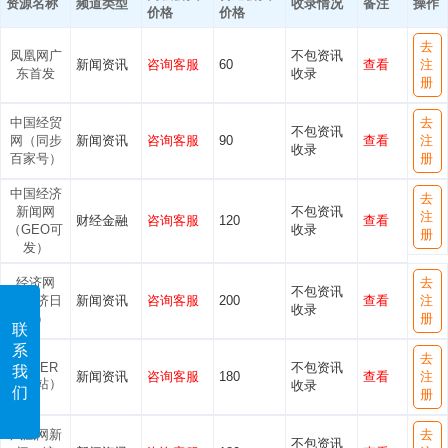
资源名称
频道类型
收录情况
备注
操作
价格
价格
去
凤凰网广
不包资讯
新闻资讯
咨询客服
60
查看
注
东首发
收录
册
中国经贸
去
不包资讯
网（同步
新闻资讯
咨询客服
90
查看
注
收录
百家号）
册
中国经济
去
新闻网
不包资讯
注
财经金融
咨询客服
120
查看
（GEO可
收录
册
发）
经济网
去
不包资讯
（经济日
新闻资讯
咨询客服
200
查看
注
收录
报）
册
联
系
去
ZAKER
不包资讯
我
新闻资讯
咨询客服
180
查看
注
（全站）
收录
们
册
凤凰网新
去
不包资讯