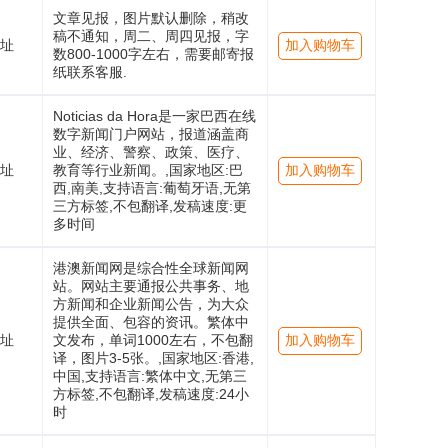
文章见报，图片默认删除，稍改
稿不通知，周二、周四见报，字
址
加入购物车
数800-1000字左右，需要邮寄报
纸联系客服.
Noticias da Hora是一家巴西在线
数字新闻门户网站，报道涵盖商
业、经济、警察、政策、医疗、
址
教育等行业新闻。,国家地区:巴
加入购物车
西,南美,支持语言:葡萄牙语,无第
三方标签,不包翻译,发稿速度:更
多时间
港澳新闻网是综合性全球新闻网
站。网站主要通报公共事务、地
方新闻和企业新闻公告，为大众
提供全面、包容的资讯。繁体中
址
文发布，单词1000左右，不包翻
加入购物车
译，图片3-5张。,国家地区:香港,
中国,支持语言:繁体中文,无第三
方标签,不包翻译,发稿速度:24小
时