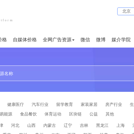
北京
atform
价格
自媒体价格
全网广告资源
微信
微博
媒介学院
贴吧
论坛
文案代写
小红书
企业问答
短视频
健康医疗
汽车行业
留学教育
家装家居
房产行业
生
易能源
食品餐饮
体育运动
区块链
公益
其他
津
河北
山西
内蒙古
辽宁
吉林
黑龙江
上海