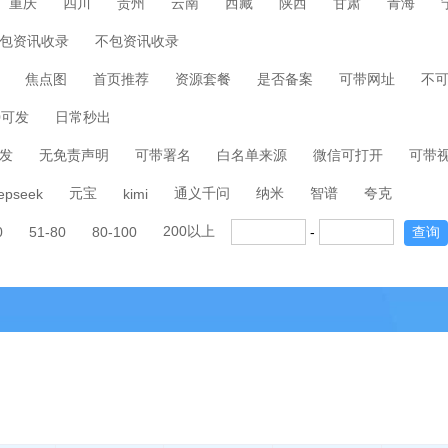
重庆
四川
贵州
云南
西藏
陕西
甘肃
青海
包资讯收录
不包资讯收录
焦点图
首页推荐
资源套餐
是否备案
可带网址
不
00可发
日常秒出
发
无免责声明
可带署名
白名单来源
微信可打开
可带
元宝
通义千问
纳米
智谱
夸克
epseek
kimi
200以上
0
51-80
80-100
-
查询