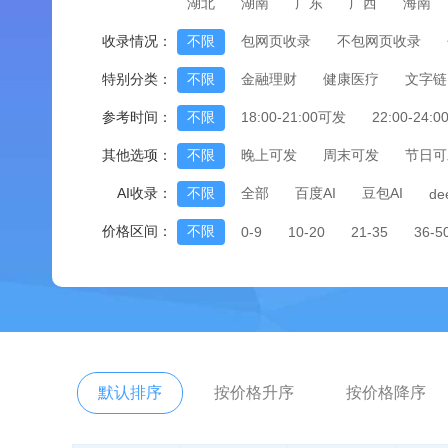
湖北
湖南
广东
广西
海南
收录情况：
不限
包网页收录
不包网页收录
特别分类：
不限
金融理财
健康医疗
文字链
参考时间：
不限
18:00-21:00可发
22:00-24:
其他选项：
不限
晚上可发
周末可发
节日可
AI收录：
不限
全部
百度AI
豆包AI
de
价格区间：
不限
0-9
10-20
21-35
36-5
默认排序
按价格升序
按价格降序