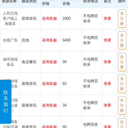
资源名称
频道类型
收录情况
备注
操作
价格
价格
人民日报
去
不包网页
客户端上
新闻资讯
咨询客服
2900
查看
注
收录
海频道
册
去
不包网页
央视广告
其他
咨询客服
6400
查看
注
收录
册
去
城市快报
不包网页
食品餐饮
咨询客服
90
查看
注
食品
收录
册
去
消费快报
不包网页
新闻资讯
咨询客服
82
查看
注
广东首发
收录
册
联
系
企业日报
去
不包网页
我
（什么值
新闻资讯
咨询客服
34
查看
注
收录
们
得买）
册
新浪网客
去
包网页收
户端(百家
新闻资讯
咨询客服
80
查看
注