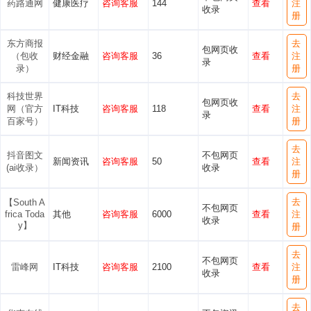
药路通网
健康医疗
咨询客服
144
查看
注
收录
册
东方商报
去
包网页收
（包收
财经金融
咨询客服
36
查看
注
录
录）
册
科技世界
去
包网页收
网（官方
IT科技
咨询客服
118
查看
注
录
百家号）
册
去
抖音图文
不包网页
新闻资讯
咨询客服
50
查看
注
(ai收录）
收录
册
去
【South A
不包网页
frica Toda
其他
咨询客服
6000
查看
注
收录
y】
册
去
不包网页
雷峰网
IT科技
咨询客服
2100
查看
注
收录
册
去