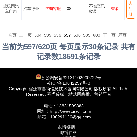
去
搜狐网汽
不包资讯
汽车行业
咨询客服
38
查看
注
车广西
收录
册
首页
上一页
594
595
596
597
598
599
600
下一页
尾页
当前为597/620页 每页显示30条记录 共有
记录数18591条记录
苏公网安备32131102000722号
苏ICP备19042297号-3
Copyright 宿迁市喜尚信息技术咨询有限公司 版权所有 All Right
Reserved. 喜尚传媒一站式网络推广营销平台
电话：18851599383
网址：http://www.xiswh.com
邮箱：106291126@qq.com
友情链接：
瞰博百科