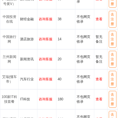
录
号黄V）
册
去
中国投资
不包网页
财经金融
咨询客服
38
查看
注
在线
收录
册
去
中国旅行
不包网页
暂无
酒店旅游
咨询客服
14
注
网
收录
备注
册
去
兰州新闻
不包网页
暂无
新闻资讯
咨询客服
20
注
网
收录
备注
册
去
艾瑞(懂车
不包网页
汽车行业
咨询客服
40
查看
注
帝）
收录
册
去
100家IT科
不包网页
IT科技
咨询客服
180
查看
注
技套餐
收录
册
去
不包网页