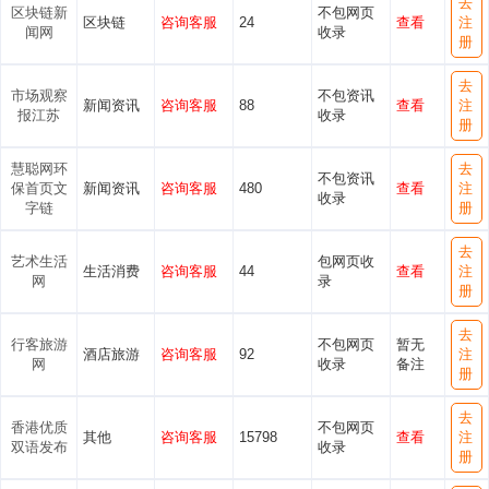
去
区块链新
不包网页
区块链
咨询客服
24
查看
注
闻网
收录
册
去
市场观察
不包资讯
新闻资讯
咨询客服
88
查看
注
报江苏
收录
册
慧聪网环
去
不包资讯
保首页文
新闻资讯
咨询客服
480
查看
注
收录
字链
册
去
艺术生活
包网页收
生活消费
咨询客服
44
查看
注
网
录
册
去
行客旅游
不包网页
暂无
酒店旅游
咨询客服
92
注
网
收录
备注
册
去
香港优质
不包网页
其他
咨询客服
15798
查看
注
双语发布
收录
册