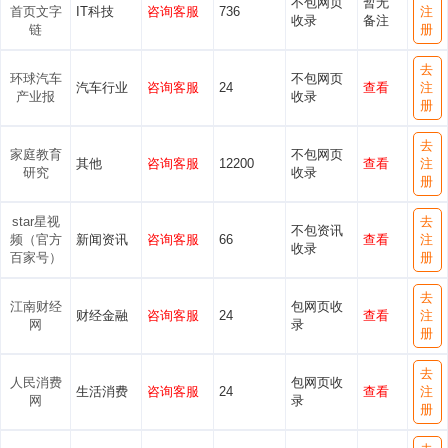
不包网页
暂无
首页文字
IT科技
咨询客服
736
注
收录
备注
链
册
去
环球汽车
不包网页
汽车行业
咨询客服
24
查看
注
产业报
收录
册
去
家庭教育
不包网页
其他
咨询客服
12200
查看
注
研究
收录
册
star星视
去
不包资讯
频（官方
新闻资讯
咨询客服
66
查看
注
收录
百家号）
册
去
江南财经
包网页收
财经金融
咨询客服
24
查看
注
网
录
册
去
人民消费
包网页收
生活消费
咨询客服
24
查看
注
网
录
册