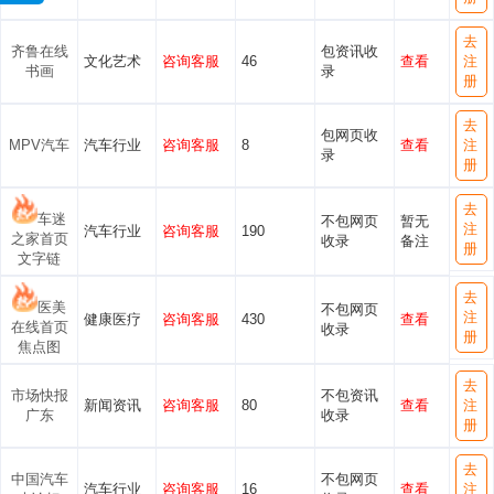
去
齐鲁在线
包资讯收
文化艺术
咨询客服
46
查看
注
书画
录
册
去
包网页收
MPV汽车
汽车行业
咨询客服
8
查看
注
录
册
去
车迷
不包网页
暂无
注
汽车行业
咨询客服
190
之家首页
收录
备注
册
文字链
去
医美
不包网页
注
健康医疗
咨询客服
430
查看
在线首页
收录
册
焦点图
去
市场快报
不包资讯
新闻资讯
咨询客服
80
查看
注
广东
收录
册
去
中国汽车
不包网页
汽车行业
咨询客服
16
查看
注