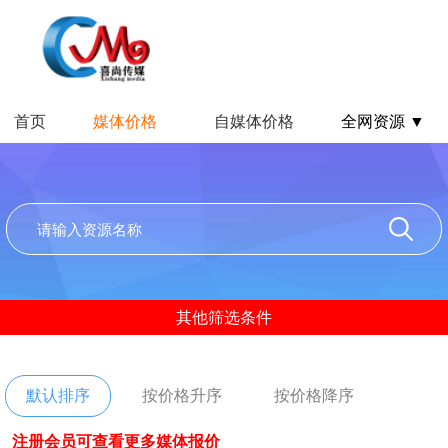
首页
媒体价格
自媒体价格
全网资源 ▼
其他筛选条件
默认排序
按价格升序
按价格降序
注册会员可查看更多媒体报价