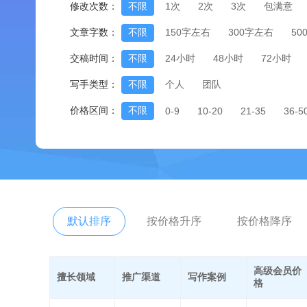
修改次数：
不限
1次
2次
3次
包满意
文章字数：
不限
150字左右
300字左右
50
交稿时间：
不限
24小时
48小时
72小时
写手类型：
不限
个人
团队
价格区间：
不限
0-9
10-20
21-35
36-5
默认排序
按价格升序
按价格降序
高级会员价
擅长领域
推广渠道
写作案例
格