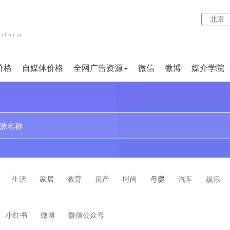
北京
atform
价格
自媒体价格
全网广告资源
微信
微博
媒介学院
贴吧
论坛
文案代写
小红书
企业问答
短视频
生活
家居
教育
房产
时尚
母婴
汽车
娱乐
小红书
微博
微信公众号