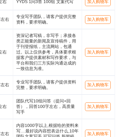
左右
YYDS 1问3答 100组 文案代写
加入购物车
专业写手团队，请客户提供完整
字左右
加入购物车
资料，要求明确。
资深记者写稿，非写手；承接各
类正能量的新闻及宣传稿件，用
于刊登报纸，主流网站，包通
左右
过。以上仅供参考，具体要求根
加入购物车
据客户提供素材和写作要求，与
平台和我们三方实际沟通达成的
一致信息为准。
专业写手团队，请客户提供资料
字左右
加入购物车
完整，要求明确。
团队代写10组问答（提问+回
左右
答），回答100字左右，高质量
加入购物车
写手
内容1000字以上,根据给的资料来
写....最好说内容想表达什么,10年
字左右
加入购物车
团队文案写手,可写问答 新闻稿,