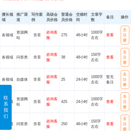
擅长领
推广渠
写作案
高级会
普通会
交稿时
文章字
备注
操作
域
道
例
员价格
员价格
间
数
去
资源网
咨询客
1000字
各领域
查看
275
48小时
查看
注
站
服
左右
册
去
咨询客
150字
各领域
问答类
查看
38
48小时
查看
注
服
左右
册
去
咨询客
1000字
暂无
各领域
自媒体
查看
25
24小时
注
服
左右
备注
册
去
联
资源网
咨询客
1000字
各领域
查看
425
24小时
查看
注
系
站
服
左右
册
我
们
去
咨询客
150字
各领域
问答类
查看
250
48小时
查看
注
服
左右
册