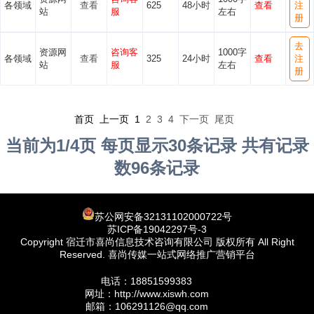
各领域
查看
625
48小时
查看
注
站
服
左右
册
去
资源网
咨询客
1000字
各领域
查看
325
24小时
查看
注
站
服
左右
册
首页 上一页
1
2
3
4
下一页
尾页
当前为1/4页 每页显示30条记录 共有记录
数96条记录
苏公网安备32131102000722号
苏ICP备19042297号-3
Copyright 宿迁市喜尚信息技术咨询有限公司 版权所有 All Right
Reserved. 喜尚传媒一站式网络推广营销平台
电话：18851599383
网址：http://www.xiswh.com
邮箱：106291126@qq.com