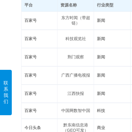
平台
资源名称
行业类型
东方时闻（带超
百家号
新闻
链）
百家号
科技观览社
新闻
百家号
荆门观察
新闻
百家号
广西广播电视报
新闻
联
系
百家号
江西快报
新闻
我
们
百家号
中国网数智中国
科技
黔东南信息港
今日头条
商业
（GEO可发）