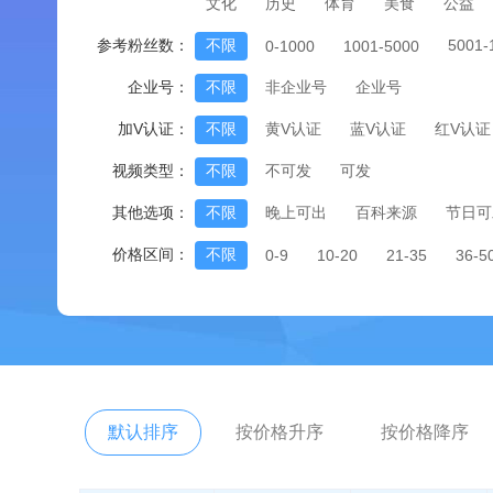
文化
历史
体育
美食
公益
参考粉丝数：
不限
5001
0-1000
1001-5000
企业号：
不限
非企业号
企业号
加V认证：
不限
黄V认证
蓝V认证
红V认证
视频类型：
不限
不可发
可发
其他选项：
不限
晚上可出
百科来源
节日可
价格区间：
不限
0-9
10-20
21-35
36-5
默认排序
按价格升序
按价格降序