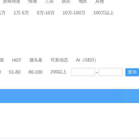
游戏动漫
情感
三农
搞笑
地区
其他
-1万
1万-5万
5万-10万
10万-100万
100万以上
发
微头条
可发动态
AI（GEO）
HOT
200以上
0
51-80
80-100
-
查询