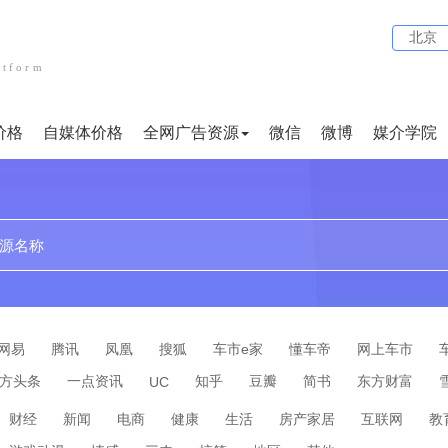
北京
atform
价格
自媒体价格
全网广告资源
微信
微博
媒介学院
贴吧
论坛
文案代写
小红书
企业问答
短视频
网易
腾讯
凤凰
搜狐
车市e家
懂车帝
网上车市
方头条
一点资讯
知乎
豆瓣
简书
东方财富
UC
财经
新闻
电商
健康
生活
房产家居
互联网
教