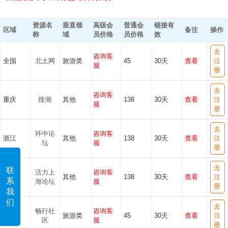
资源名
垂直领
高级会
普通会
链接有
区域
备注
操作
称
域
员价格
员价格
效
去
咨询客
全国
北土网
旅游类
45
30天
查看
注
服
册
去
咨询客
重庆
搜潮
其他
138
30天
查看
注
服
册
去
环中论
咨询客
浙江
其他
138
30天
查看
注
坛
服
册
去
联
活力上
咨询客
天津
其他
138
30天
查看
注
系
海论坛
服
册
我
们
去
畅行社
咨询客
全国
旅游类
45
30天
查看
注
区
服
册