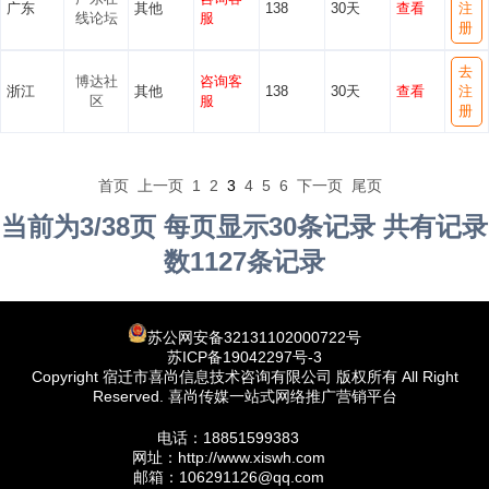
广东
其他
138
30天
查看
注
线论坛
服
册
去
博达社
咨询客
浙江
其他
138
30天
查看
注
区
服
册
首页
上一页
1
2
3
4
5
6
下一页
尾页
当前为3/38页 每页显示30条记录 共有记录
数1127条记录
苏公网安备32131102000722号
苏ICP备19042297号-3
Copyright 宿迁市喜尚信息技术咨询有限公司 版权所有 All Right
Reserved. 喜尚传媒一站式网络推广营销平台
电话：18851599383
网址：http://www.xiswh.com
邮箱：106291126@qq.com