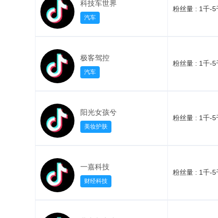
科技车世界
粉丝量 :
1千-
汽车
极客驾控
粉丝量 :
1千-
汽车
阳光女孩兮
粉丝量 :
1千-
美妆护肤
一嘉科技
粉丝量 :
1千-
财经科技