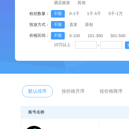
酒店旅游
其他
粉丝数量：
不限
0-1千
1千-5千
5千-1万
投放方式：
不限
直发
原创
价格区间：
不限
0-100
101-300
301-500
10万以上
-
默认排序
按价格升序
按价格降序
账号名称