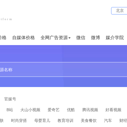
北京
atform
价格
自媒体价格
全网广告资源
微信
微博
媒介学院
贴吧
论坛
文案代写
小红书
企业问答
短视频
官媒号
B站
火山小视频
爱奇艺
优酷
腾讯视频
好看视频
肤
时尚穿搭
母婴育儿
教育培训
美食餐饮
汽车
财