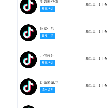
学霸养成铺
粉丝量 :
1千-
教育培训
质感生活
粉丝量 :
1千-
日常生活
几何设计
粉丝量 :
1千-
教育培训
话题瞭望塔
粉丝量 :
1千-
综合类型