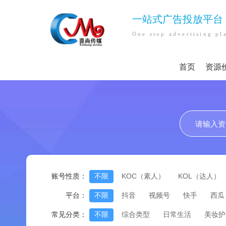
一站式广告投放平台
One stop advertising pl
首页
资源
账号性质：
不限
KOC（素人）
KOL（达人）
平台：
不限
抖音
视频号
快手
西瓜
常见分类：
不限
综合类型
日常生活
美妆护