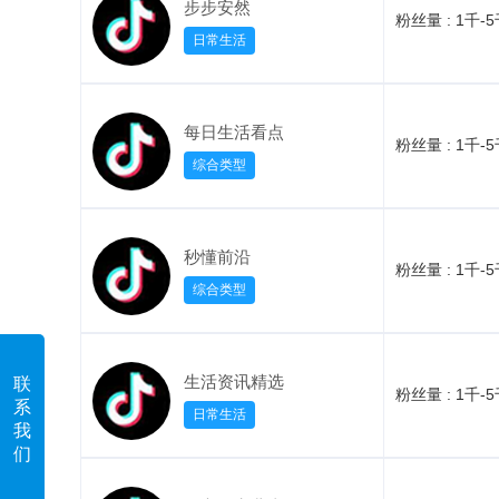
步步安然
粉丝量 :
1千-
日常生活
每日生活看点
粉丝量 :
1千-
综合类型
秒懂前沿
粉丝量 :
1千-
综合类型
生活资讯精选
联
粉丝量 :
1千-
系
日常生活
我
们